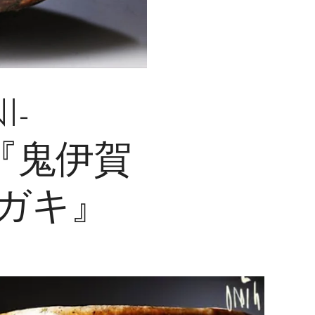
I-
 " 『鬼伊賀
ハガキ』