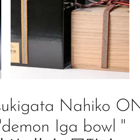
sukigata Nahiko ON
demon Iga bowl