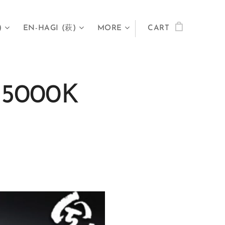
)
EN-HAGI (萩)
MORE
CART
N 5000K