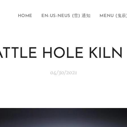
HOME
EN-US-NEUS (雪) 通知
MENU (鬼萩
BATTLE HOLE KIL
04/30/2021