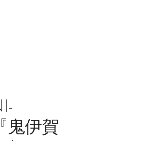
I-
 " 『鬼伊賀