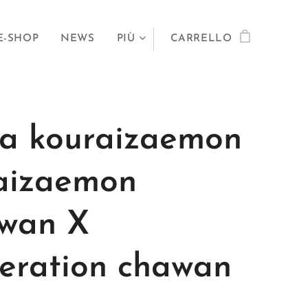
E-SHOP
NEWS
PIÙ
CARRELLO
a kouraizaemon
aizaemon
wan X
eration chawan