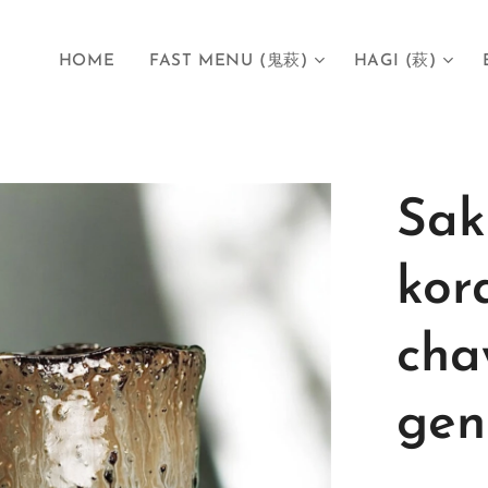
HOME
FAST MENU (鬼萩)
HAGI (萩)
Sak
kor
cha
gen